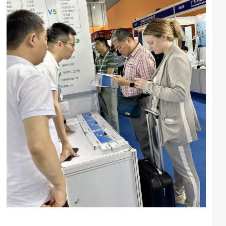
客
服
热
线
:
1
3
6
9