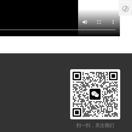
7
2
0
m
5
服
/
.c
8
务
1
o
5
时
3
m
6
间
9
:
1
8
7
:
9
0
1
0
3
-
7
1
2
8
2
:
0
0
扫一扫，关注我们