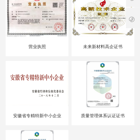
m
7
务
0
.c
5
时
0
o
8
间
/
m
5
:
1
6
8
3
:
9
0
1
营业执照
未来新材料高企证书
0
7
-
9
1
1
8
3
:
7
0
2
0
2
安徽省专精特新中小企业
质量管理体系认证证书