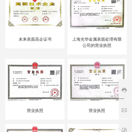
3
6
9
6
5
1
7
未来表面高企证书
上海光华金属表面处理有限
5
公司的营业执照
0
0
/
1
F
3
el
9
ix
1
1
7
3
s
9
6
hi
1
1
9
n
8
3
6
e
营业执照
营业执照
6
7
5
c
5
2
1
h
5
2
7
e
1
服
5